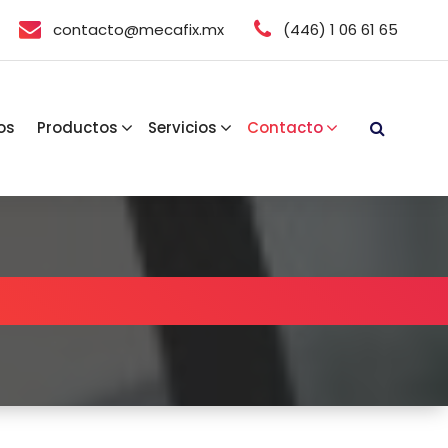
contacto@mecafix.mx
(446) 1 06 61 65
os
Productos
Servicios
Contacto