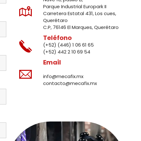
Parque Industrial Europark II
Carretera Estatal 431, Los cues,
Querétaro
C.P, 76146 El Marques, Querétaro
Teléfono
(+52) (446) 1 06 61 65
(+52) 442 2 10 69 54
Email
info@mecafix.mx
contacto@mecafix.mx